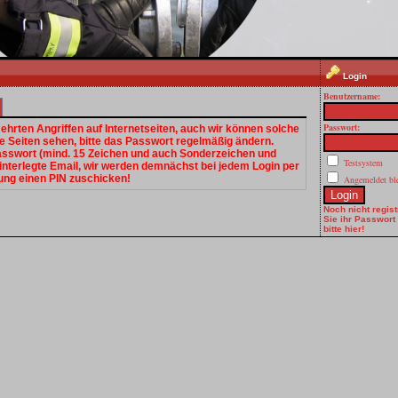
Login
Benutzername:
Passwort:
hrten Angriffen auf Internetseiten, auch wir können solche
e Seiten sehen, bitte das Passwort regelmäßig ändern.
asswort (mind. 15 Zeichen und auch Sonderzeichen und
Testsystem
 hinterlegte Email, wir werden demnächst bei jedem Login per
rung einen PIN zuschicken!
Angemeldet bl
Noch nicht registr
Sie ihr Passwort
bitte hier!